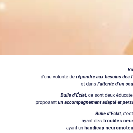
Bu
Mon enfant (mineur ou adu
d’une volonté de
répondre aux besoins des fa
et dans
l’attente d’un so
éta
Comment Bulle d’
Bulle d’Éclat
, ce sont deux éducate
proposant
un accompagnement adapté et personn
Bulle d’Eclat
, c’e
ayant des
troubles neu
ayant un
handicap neuromoteur