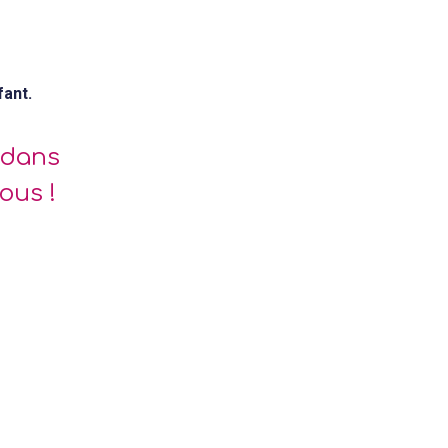
fant.
 dans
ous !