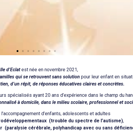
lle d’Eclat
est née en novembre 2021,
lte) est sur liste d’attente avant d’inté
milles qui se retrouvent sans solution
pour leur enfant en situa
utien, d’un répit, de réponses éducatives claires et concrètes.
blissement médico-social.
Eclat peut-elle m’aider en attendant ?
urs spécialisés ayant 20 ans d’expérience dans le champ du han
alisé à domicile, dans le milieu scolaire, professionnel et soci
st l’accompagnement d’enfants, adolescents et adultes
rodéveloppementaux (trouble du spectre de l’autisme)
,
 (paralysie cérébrale, polyhandicap avec ou sans déficien