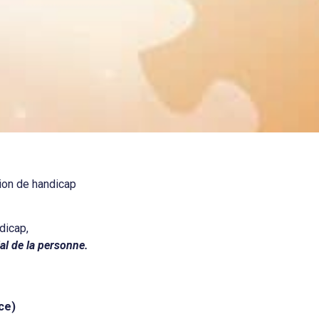
grer un
Je 
tion de handicap
dicap,
al de la personne.
Comment B
ce)